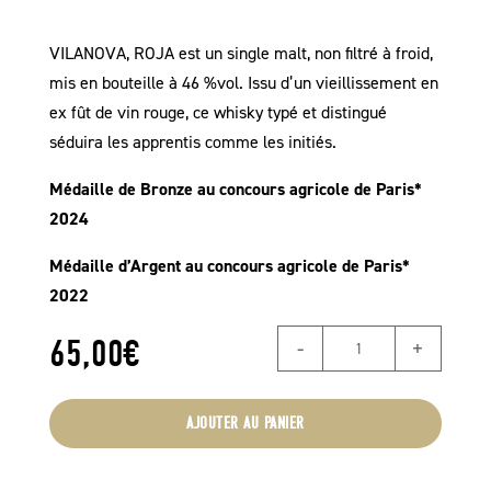
VILANOVA, ROJA est un single malt, non filtré à froid,
mis en bouteille à 46 %vol. Issu d’un vieillissement en
ex fût de vin rouge, ce whisky typé et distingué
séduira les apprentis comme les initiés.
Médaille de Bronze au concours agricole de Paris*
2024
Médaille d’Argent au concours agricole de Paris*
2022
quantité
65,00
€
de
Whisky
AJOUTER AU PANIER
VILANOVA,
Edition
ROJA