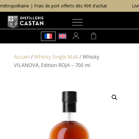
ropolitaine | Frais de port offerts dès 90€ d'achat
Livrais
Accueil
/
Whisky Single Malt
/ Whisky
VILANOVA, Edition ROJA – 700 ml