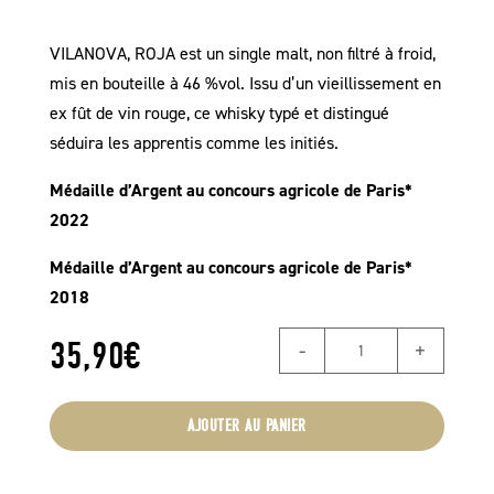
VILANOVA, ROJA est un single malt, non filtré à froid,
mis en bouteille à 46 %vol. Issu d’un vieillissement en
ex fût de vin rouge, ce whisky typé et distingué
séduira les apprentis comme les initiés.
Médaille d’Argent au concours agricole de Paris*
2022
Médaille d’Argent au concours agricole de Paris*
2018
quantité
35,90
€
de
Whisky
AJOUTER AU PANIER
VILANOVA,
Edition
ROJA