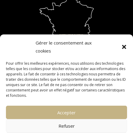
Gérer le consentement aux
cookies
Pour offrir les meilleures expériences, nous utilisons des technologies
telles que les cookies pour stocker et/ou accéder aux informations des
L’ABUS D’ALCOOL EST DANGEREUX POUR LA SANTÉ. À
appareils. Le fait de consentir à ces technologies nous permettra de
traiter des données telles que le comportement de navigation ou les ID
CONSOMMER AVEC MODÉRATION. LA VENTE D’ALCOOL EST
uniques sur ce site. Le fait de ne pas consentir ou de retirer son
INTERDITE AUX MINEURS. L’ALCOOL NE DOIT PAS ÊTRE
consentement peut avoir un effet négatif sur certaines caractéristiques
et fonctions.
CONSOMMÉ PAR LES FEMMES ENCEINTES.
Accepter
CONTACT
POLITIQUE DE CONFIDENTIALITÉ
Refuser
MENTIONS LÉGALES