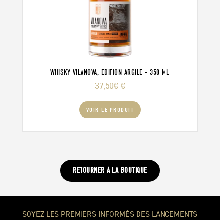
WHISKY VILANOVA, EDITION ARGILE - 350 ML
37,50
€
€
VOIR LE PRODUIT
RETOURNER À LA BOUTIQUE
SOYEZ LES PREMIERS INFORMÉS DES LANCEMENTS