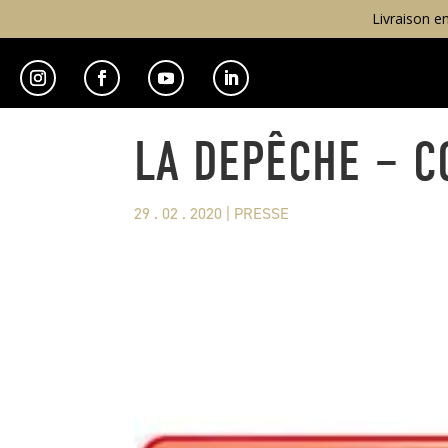
Livraison e
LA DEPÊCHE – CG
29 . 02 . 2020
|
PRESSE