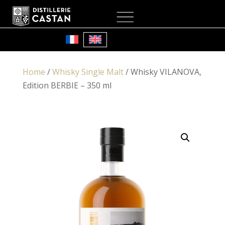
My Account
Cart
Home
/
Whisky Single Malt
/ Whisky VILANOVA,
Edition BERBIE – 350 ml