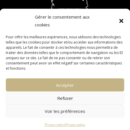
Gérer le consentement aux
cookies
Pour offrir les meilleures expériences, nous utilisons des technologies
telles que les cookies pour stocker et/ou accéder aux informations des
ALCOHOL ABUSE IS DANGEROUS FOR YOUR HEALTH.
appareils. Le fait de consentir à ces technologies nous permettra de
traiter des données telles que le comportement de navigation ou les ID
CONSUME IN MODERATION. THE SALE OF ALCOHOL TO
uniques sur ce site. Le fait de ne pas consentir ou de retirer son
MINORS IS FORBIDDEN. ALCOHOL MUST NOT BE CONSUMED
consentement peut avoir un effet négatif sur certaines caractéristiques
et fonctions.
BY PREGNANT WOMEN.
Accepter
CONTACT
CONFIDENTIALITY
Refuser
LEGAL INFORMATION
TERMS AND CONDITIONS
Voir les préférences
PARTNERS
Privacy policy
Privacy policy
TERMS OF DELIVERY